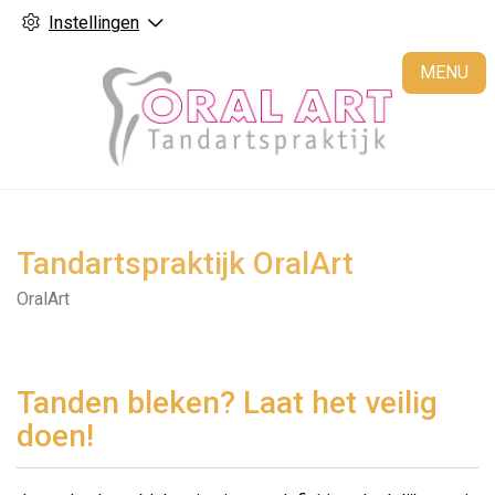
Instellingen
H
MENU
Tandartspraktijk OralArt
OralArt
Tanden bleken? Laat het veilig
doen!