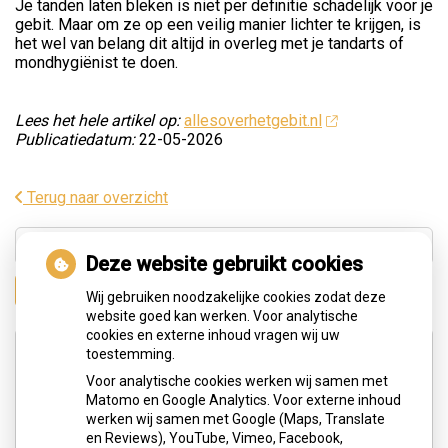
Je tanden laten bleken is niet per definitie schadelijk voor je
gebit. Maar om ze op een veilig manier lichter te krijgen, is
het wel van belang dit altijd in overleg met je tandarts of
mondhygiënist te doen.
Lees het hele artikel op:
allesoverhetgebit.nl
Publicatiedatum:
22-05-2026
Terug naar overzicht
Deze website gebruikt cookies
Zoeken
Wij gebruiken noodzakelijke cookies zodat deze
website goed kan werken. Voor analytische
cookies en externe inhoud vragen wij uw
Adresgegevens
toestemming.
Voor analytische cookies werken wij samen met
Matomo en Google Analytics. Voor externe inhoud
Hengelolaan 183c
werken wij samen met Google (Maps, Translate
2545 JG Den Haag
en Reviews), YouTube, Vimeo, Facebook,