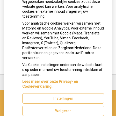
Wij gebruiken noodzakelijke cookies zodat deze
website goed kan werken. Voor analytische
cookies en externe inhoud vragen wij uw
Adresgegevens
toestemming.
Voor analytische cookies werken wij samen met
Matomo en Google Analytics. Voor externe inhoud
Hengelolaan 183c
werken wij samen met Google (Maps, Translate
2545 JG Den Haag
en Reviews), YouTube, Vimeo, Facebook,
Instagram, X (Twitter), Qualizorg,
Tel:
0703291613
Patiëntenvertellen en ZorgkaartNederland. Deze
E-mail:
info@tandartspraktijkoralart.nl
partijen kunnen gegevens zoals uw IP-adres
verwerken.
Via Cookie-instellingen onderaan de website kunt
u op ieder moment uw toestemming intrekken of
aanpassen.
Ga
terug
Lees meer over onze Privacy- en
naar
Cookieverklaring.
de
bovenkant
Instellingen
van
Uw Zorg Online
|
Beheer
de
website
Weigeren