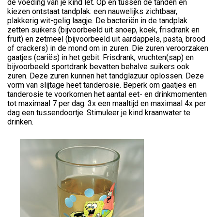
de voeding van je kind let. Op en tussen de tanden en
kiezen ontstaat tandplak: een nauwelijks zichtbaar,
plakkerig wit-gelig laagje. De bacteriën in de tandplak
zetten suikers (bijvoorbeeld uit snoep, koek, frisdrank en
fruit) en zetmeel (bijvoorbeeld uit aardappels, pasta, brood
of crackers) in de mond om in zuren. Die zuren veroorzaken
gaatjes (cariës) in het gebit. Frisdrank, vruchten(sap) en
bijvoorbeeld sportdrank bevatten behalve suikers ook
zuren. Deze zuren kunnen het tandglazuur oplossen. Deze
vorm van slijtage heet tanderosie. Beperk om gaatjes en
tanderosie te voorkomen het aantal eet- en drinkmomenten
tot maximaal 7 per dag: 3x een maaltijd en maximaal 4x per
dag een tussendoortje. Stimuleer je kind kraanwater te
drinken.