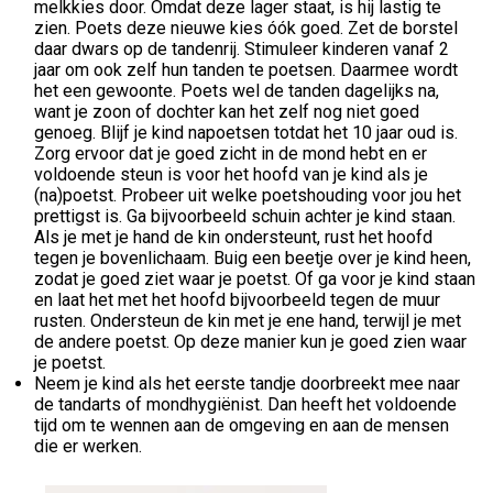
melkkies door. Omdat deze lager staat, is hij lastig te
zien. Poets deze nieuwe kies óók goed. Zet de borstel
daar dwars op de tandenrij. Stimuleer kinderen vanaf 2
jaar om ook zelf hun tanden te poetsen. Daarmee wordt
het een gewoonte. Poets wel de tanden dagelijks na,
want je zoon of dochter kan het zelf nog niet goed
genoeg. Blijf je kind napoetsen totdat het 10 jaar oud is.
Zorg ervoor dat je goed zicht in de mond hebt en er
voldoende steun is voor het hoofd van je kind als je
(na)poetst. Probeer uit welke poetshouding voor jou het
prettigst is. Ga bijvoorbeeld schuin achter je kind staan.
Als je met je hand de kin ondersteunt, rust het hoofd
tegen je bovenlichaam. Buig een beetje over je kind heen,
zodat je goed ziet waar je poetst. Of ga voor je kind staan
en laat het met het hoofd bijvoorbeeld tegen de muur
rusten. Ondersteun de kin met je ene hand, terwijl je met
de andere poetst. Op deze manier kun je goed zien waar
je poetst.
Neem je kind als het eerste tandje doorbreekt mee naar
de tandarts of mondhygiënist. Dan heeft het voldoende
tijd om te wennen aan de omgeving en aan de mensen
die er werken.