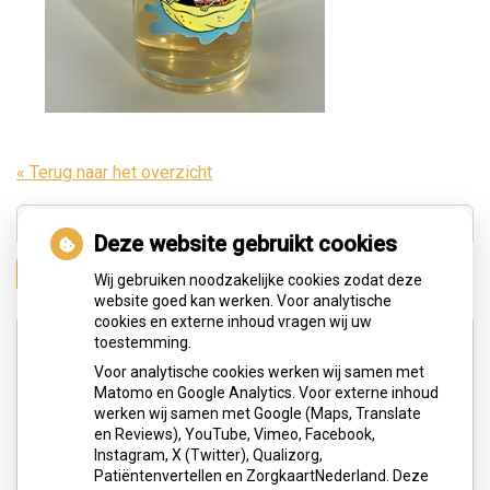
« Terug naar het overzicht
Deze website gebruikt cookies
Zoeken
Wij gebruiken noodzakelijke cookies zodat deze
website goed kan werken. Voor analytische
cookies en externe inhoud vragen wij uw
Adresgegevens
toestemming.
Voor analytische cookies werken wij samen met
Matomo en Google Analytics. Voor externe inhoud
Hengelolaan 183c
werken wij samen met Google (Maps, Translate
2545 JG Den Haag
en Reviews), YouTube, Vimeo, Facebook,
Instagram, X (Twitter), Qualizorg,
Tel:
0703291613
Patiëntenvertellen en ZorgkaartNederland. Deze
E-mail:
info@tandartspraktijkoralart.nl