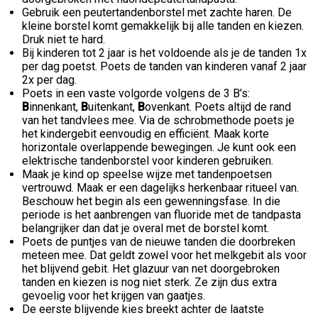
Gebruik een peutertandenborstel met zachte haren. De
kleine borstel komt gemakkelijk bij alle tanden en kiezen.
Druk niet te hard.
Bij kinderen tot 2 jaar is het voldoende als je de tanden 1x
per dag poetst. Poets de tanden van kinderen vanaf 2 jaar
2x per dag.
Poets in een vaste volgorde volgens de 3 B’s:
B
innenkant,
B
uitenkant,
B
ovenkant. Poets altijd de rand
van het tandvlees mee. Via de schrobmethode poets je
het kindergebit eenvoudig en efficiënt. Maak korte
horizontale overlappende bewegingen. Je kunt ook een
elektrische tandenborstel voor kinderen gebruiken.
Maak je kind op speelse wijze met tandenpoetsen
vertrouwd. Maak er een dagelijks herkenbaar ritueel van.
Beschouw het begin als een gewenningsfase. In die
periode is het aanbrengen van fluoride met de tandpasta
belangrijker dan dat je overal met de borstel komt.
Poets de puntjes van de nieuwe tanden die doorbreken
meteen mee. Dat geldt zowel voor het melkgebit als voor
het blijvend gebit. Het glazuur van net doorgebroken
tanden en kiezen is nog niet sterk. Ze zijn dus extra
gevoelig voor het krijgen van gaatjes.
De eerste blijvende kies breekt achter de laatste