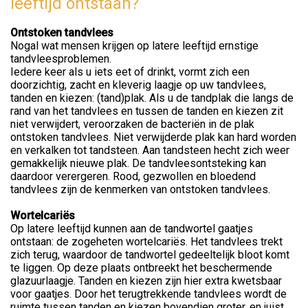
leeftijd ontstaan?
Ontstoken tandvlees
Nogal wat mensen krijgen op latere leeftijd ernstige
tandvleesproblemen.
Iedere keer als u iets eet of drinkt, vormt zich een
doorzichtig, zacht en kleverig laagje op uw tandvlees,
tanden en kiezen: (tand)plak. Als u de tandplak die langs de
rand van het tandvlees en tussen de tanden en kiezen zit
niet verwijdert, veroorzaken de bacteriën in de plak
ontstoken tandvlees. Niet verwijderde plak kan hard worden
en verkalken tot tandsteen. Aan tandsteen hecht zich weer
gemakkelijk nieuwe plak. De tandvleesontsteking kan
daardoor verergeren. Rood, gezwollen en bloedend
tandvlees zijn de kenmerken van ontstoken tandvlees.
Wortelcariës
Op latere leeftijd kunnen aan de tandwortel gaatjes
ontstaan: de zogeheten wortelcariës. Het tandvlees trekt
zich terug, waardoor de tandwortel gedeeltelijk bloot komt
te liggen. Op deze plaats ontbreekt het beschermende
glazuurlaagje. Tanden en kiezen zijn hier extra kwetsbaar
voor gaatjes. Door het terugtrekkende tandvlees wordt de
ruimte tussen tanden en kiezen bovendien groter, en juist