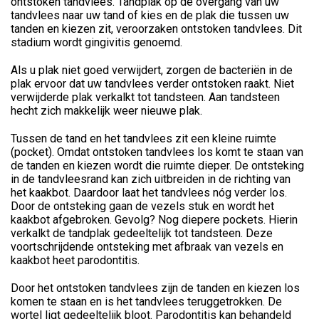
ontstoken tandvlees. Tandplak op de overgang van uw
tandvlees naar uw tand of kies en de plak die tussen uw
tanden en kiezen zit, veroorzaken ontstoken tandvlees. Dit
stadium wordt gingivitis genoemd.
Als u plak niet goed verwijdert, zorgen de bacteriën in de
plak ervoor dat uw tandvlees verder ontstoken raakt. Niet
verwijderde plak verkalkt tot tandsteen. Aan tandsteen
hecht zich makkelijk weer nieuwe plak.
Tussen de tand en het tandvlees zit een kleine ruimte
(pocket). Omdat ontstoken tandvlees los komt te staan van
de tanden en kiezen wordt die ruimte dieper. De ontsteking
in de tandvleesrand kan zich uitbreiden in de richting van
het kaakbot. Daardoor laat het tandvlees nóg verder los.
Door de ontsteking gaan de vezels stuk en wordt het
kaakbot afgebroken. Gevolg? Nog diepere pockets. Hierin
verkalkt de tandplak gedeeltelijk tot tandsteen. Deze
voortschrijdende ontsteking met afbraak van vezels en
kaakbot heet parodontitis.
Door het ontstoken tandvlees zijn de tanden en kiezen los
komen te staan en is het tandvlees teruggetrokken. De
wortel ligt gedeeltelijk bloot. Parodontitis kan behandeld