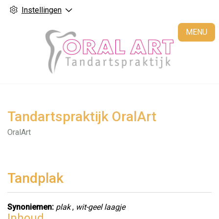
Instellingen
H
MENU
Tandartspraktijk OralArt
OralArt
Tandplak
Synoniemen:
plak
,
wit-geel laagje
Inhoud