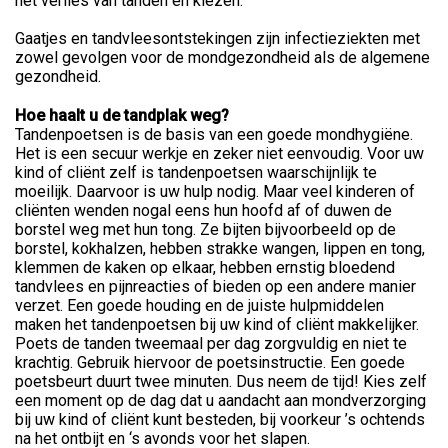
het verlies van tanden en kiezen.
Gaatjes en tandvleesontstekingen zijn infectieziekten met
zowel gevolgen voor de mondgezondheid als de algemene
gezondheid.
Hoe haalt u de tandplak weg?
Tandenpoetsen is de basis van een goede mondhygiëne.
Het is een secuur werkje en zeker niet eenvoudig. Voor uw
kind of cliënt zelf is tandenpoetsen waarschijnlijk te
moeilijk. Daarvoor is uw hulp nodig. Maar veel kinderen of
cliënten wenden nogal eens hun hoofd af of duwen de
borstel weg met hun tong. Ze bijten bijvoorbeeld op de
borstel, kokhalzen, hebben strakke wangen, lippen en tong,
klemmen de kaken op elkaar, hebben ernstig bloedend
tandvlees en pijnreacties of bieden op een andere manier
verzet. Een goede houding en de juiste hulpmiddelen
maken het tandenpoetsen bij uw kind of cliënt makkelijker.
Poets de tanden tweemaal per dag zorgvuldig en niet te
krachtig. Gebruik hiervoor de poetsinstructie. Een goede
poetsbeurt duurt twee minuten. Dus neem de tijd! Kies zelf
een moment op de dag dat u aandacht aan mondverzorging
bij uw kind of cliënt kunt besteden, bij voorkeur ’s ochtends
na het ontbijt en ‘s avonds voor het slapen.