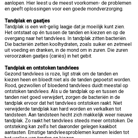
aanlopen. Hier leest u de meest voorkomen- de problemen
en geeft oplossingen voor een goede mondverzorging.
Tandplak en gaatjes
Tandplak is een wit-gelig laagje dat je moeilijk kunt zien.
Het ontstaat op én tussen de tanden en kiezen en op de
overgang naar het tandvlees. In tandplak zitten bacteriën.
Die bacteriën zetten koolhydraten, zoals suiker en zetmeel
uit voeding en dranken, in de mond om in zuren. Die zuren
veroorzaken gaatjes (cariës) in het gebit.
Tandplak en ontstoken tandvlees
Gezond tandvlees is roze, ligt strak om de tanden en
kiezen heen en bloedt niet als de tanden gepoetst worden.
Rood, gezwollen of bloedend tandvlees duidt meestal op
ontstoken tandvlees. Als u de tandplak op en tussen de
tanden niet goed verwijdert, zorgen de bacteriën in de
tandplak ervoor dat het tandvlees ontstoken raakt. Niet
verwijderde tandplak kan hard worden en verkalken tot
tandsteen. Aan tandsteen hecht zich makkelijk weer nieuwe
tandplak. Zo raakt het tandvlees steeds meer ontstoken. De
ontsteking kan zelfs het daaronder gelegen kaakbot
aantasten. Ernstige tandvleesproblemen kunnen leiden tot