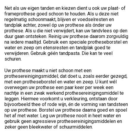
Net als uw eigen tanden en kiezen dient u ook uw plaat- of
frameprothese goed schoon te houden. Als u deze niet
regelmatig schoonmaakt, blijven er voedselresten en
tandplak achter, zowel óp uw prothese als ónder uw
prothese. Als u die niet verwijdert, kan uw tandvlees op den
duur gaan ontsteken. Reinig uw prothese daarom zorgvuldig
na iedere maaltijd. Gebruik een speciale protheseborstel en
water en zeep om etensresten en tandplak goed te
verwijderen. Gebruik géén tandpasta. Die kan te veel
schuren.
Uw prothese maakt u niet schoon met een
prothesereinigingsmiddel; dat doet u, zoals eerder gezegd,
met een protheseborstel en water en zeep. U kunt wél
overwegen uw prothese een paar keer per week een
nachtje in een zwak werkend prothesereinigingsmiddel te
leggen. Hiermee voorkomt u verkleuring, ontstaan door
bijvoorbeeld thee of rode wijn, én de vorming van tandsteen
op uw prothese. Borstel uw prothese daarna goed en spoel
het af met water. Leg uw prothese nooit in heet water en
gebruik geen agressieve prothesereinigingsmiddelen en
zeker geen bleekwater of schuurmiddelen.