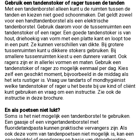
Gebruik een tandenstoker of rager tussen de tanden
Met een tandenborstel alleen kunt u de ruimten tussen de
tanden en kiezen niet goed schoonmaken. Dat geldt zowel
voor een handtandenborstel als een elektrische
tandenborstel. Gebruik daarom voor de tussenruimten een
tandenstoker of een rager. Een goede tandenstoker is van
hout, driehoekig van vorm met een platte kant en loopt toe
in een punt. Ze kunnen verschillen van dikte. Bij grotere
tussenruimten kunt u dikkere stokers gebruiken. Bij
smallere tussenruimten kiest u een dunnere variant. Ook
ragers zijn er in allerlei vormen en maten. Gebruik een
tandenstoker of rager zo mogelijk eenmaal per dag. Kies
zelf een geschikt moment, bijvoorbeeld in de middag als
het iets rustiger is. Vraag uw tandarts of mondhygiënist
welke tandenstoker of rager u het beste bij uw kind of cliënt
kunt gebruiken en vraag om een instructie. Zie ook de
instructie in deze brochure.
En als poetsen niet lukt?
Soms is het niet mogelijk een tandenborstel te gebruiken.
Een gaasje of een vingertandenborstel met
fluoridetandpasta kunnen praktische vervangers zijn. Als
ook deze vorm van tandenpoetsen niet mogelijk is, kan een
spoelmiddel of mondspray op basis van chloorhexidine