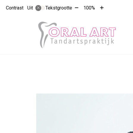
Tekst
Tekst
Contrast
Tekstgrootte
100%
Uit
verkleinen
vergroten
met
met
10%
10%
Hoo