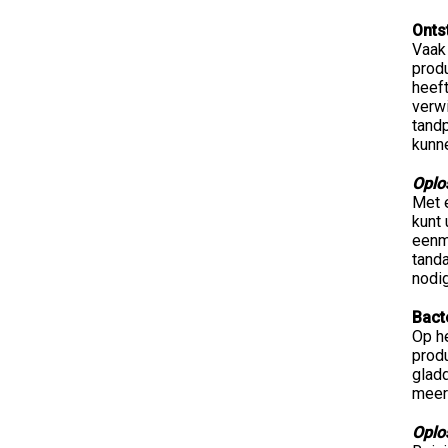
Onts
Vaak
prod
heeft
verwi
tand
kunn
Oplo
Met e
kunt
eenm
tanda
nodig
Bact
Op he
prod
glad
meer
Oplo