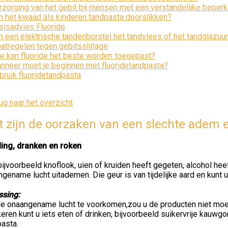
rzorging van het gebit bij mensen met een verstandelijke beperk
n het kwaad als kinderen tandpasta doorslikken?
sisadvies Fluoride
n een elektrische tandenborstel het tandvlees of het tandglazu
atregelen tegen gebitsslijtage
e kan fluoride het beste worden toegepast?
nneer moet je beginnen met fluoridetandpasta?
bruik fluoridetandpasta
ug naar het overzicht
 zijn de oorzaken van een slechte adem 
ing, dranken en roken
ijvoorbeeld knoflook, uien of kruiden heeft gegeten, alcohol hee
gename lucht uitademen. Die geur is van tijdelijke aard en kunt
ssing:
e onaangename lucht te voorkomen,zou u de producten niet moete
ren kunt u iets eten of drinken, bijvoorbeeld suikervrije kauw
asta.