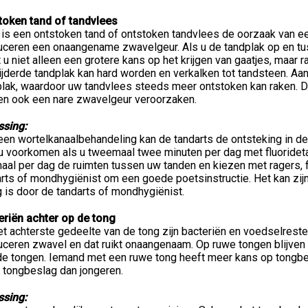
token tand of tandvlees
 is een ontstoken tand of ontstoken tandvlees de oorzaak van e
uceren een onaangename zwavelgeur. Als u de tandplak op en tus
 u niet alleen een grotere kans op het krijgen van gaatjes, maar 
jderde tandplak kan hard worden en verkalken tot tandsteen. Aa
plak, waardoor uw tandvlees steeds meer ontstoken kan raken. D
en ook een nare zwavelgeur veroorzaken.
ssing:
en wortelkanaalbehandeling kan de tandarts de ontsteking in de
 u voorkomen als u tweemaal twee minuten per dag met fluoridet
aal per dag de ruimten tussen uw tanden en kiezen met ragers, 
rts of mondhygiënist om een goede poetsinstructie. Het kan zijn
 is door de tandarts of mondhygiënist.
eriën achter op de tong
t achterste gedeelte van de tong zijn bacteriën en voedselrest
uceren zwavel en dat ruikt onaangenaam. Op ruwe tongen blijven
de tongen. Iemand met een ruwe tong heeft meer kans op tongbe
 tongbeslag dan jongeren.
ssing: