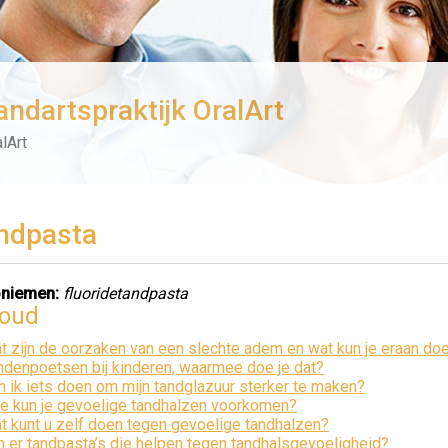
andartspraktijk OralArt
lArt
ndpasta
niemen:
fluoridetandpasta
houd
t zijn de oorzaken van een slechte adem en wat kun je eraan do
ndenpoetsen bij kinderen, waarmee doe je dat?
n ik iets doen om mijn tandglazuur sterker te maken?
e kun je gevoelige tandhalzen voorkomen?
t kunt u zelf doen tegen gevoelige tandhalzen?
jn er tandpasta’s die helpen tegen tandhalsgevoeligheid?