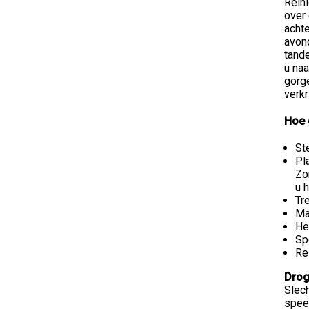
Reini
over 
achte
avond
tand
u na
gorg
verkr
Hoe 
St
Pl
Zo
u 
Tr
Ma
He
Sp
Re
Dro
Slec
spee