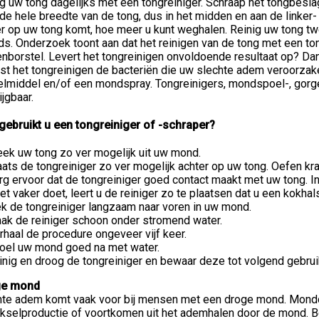
g uw tong dagelijks met een tongreiniger. Schraap het tongbeslag
de hele breedte van de tong, dus in het midden en aan de linker-
r op uw tong komt, hoe meer u kunt weghalen. Reinig uw tong twee
s. Onderzoek toont aan dat het reinigen van de tong met een ton
enborstel. Levert het tongreinigen onvoldoende resultaat op? Da
ast het tongreinigen de bacteriën die uw slechte adem veroorzak
elmiddel en/of een mondspray. Tongreinigers, mondspoel-, gorg
ijgbaar.
gebruikt u een tongreiniger of -schraper?
eek uw tong zo ver mogelijk uit uw mond.
aats de tongreiniger zo ver mogelijk achter op uw tong. Oefen kra
rg ervoor dat de tongreiniger goed contact maakt met uw tong. In
het vaker doet, leert u de reiniger zo te plaatsen dat u een kokha
ek de tongreiniger langzaam naar voren in uw mond.
ak de reiniger schoon onder stromend water.
rhaal de procedure ongeveer vijf keer.
oel uw mond goed na met water.
inig en droog de tongreiniger en bewaar deze tot volgend gebrui
ge mond
hte adem komt vaak voor bij mensen met een droge mond. Mondd
kselproductie of voortkomen uit het ademhalen door de mond. 