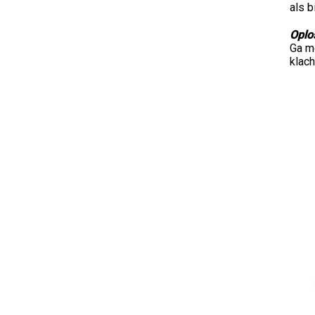
als b
Oplo
Ga m
klach