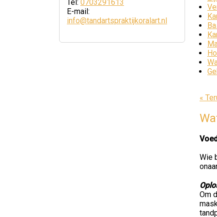
Tel:
0703291613
Ve
E-mail:
Ka
info@tandartspraktijkoralart.nl
Ba
Ka
Ma
Ho
Wa
Ge
« Ter
Wat
Voed
Wie b
onaan
Oplo
Om d
maske
tandp