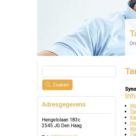
T
Ora
Ta
Zoeken
Syno
In
Adresgegevens
Wa
Ta
Ka
Hengelolaan 183c
Ho
2545 JG Den Haag
Wa
Zi