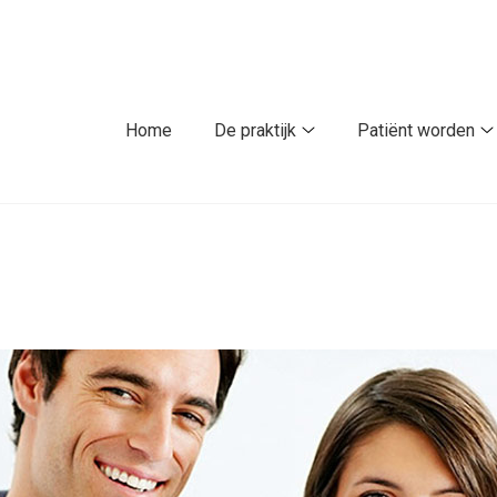
fdmenu
Home
De praktijk
Patiënt worden
De
P
praktijk
w
submenu
s