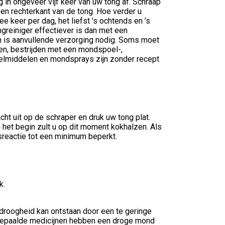
 in ongeveer vijf keer van uw tong af. Schraap
 en rechterkant van de tong. Hoe verder u
 keer per dag, het liefst ’s ochtends en ’s
greiniger effectiever is dan met een
n is aanvullende verzorging nodig. Soms moet
en, bestrijden met een mondspoel-,
elmiddelen en mondsprays zijn zonder recept
cht uit op de schraper en druk uw tong plat.
 het begin zult u op dit moment kokhalzen. Als
lsreactie tot een minimum beperkt.
k.
roogheid kan ontstaan door een te geringe
Bepaalde medicijnen hebben een droge mond