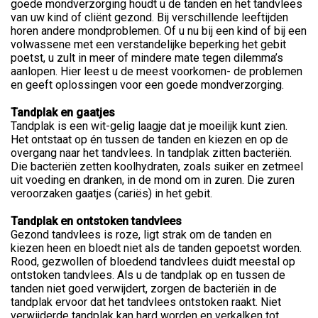
goede mondverzorging houdt u de tanden en het tandvlees
van uw kind of cliënt gezond. Bij verschillende leeftijden
horen andere mondproblemen. Of u nu bij een kind of bij een
volwassene met een verstandelijke beperking het gebit
poetst, u zult in meer of mindere mate tegen dilemma’s
aanlopen. Hier leest u de meest voorkomen- de problemen
en geeft oplossingen voor een goede mondverzorging.
Tandplak en gaatjes
Tandplak is een wit-gelig laagje dat je moeilijk kunt zien.
Het ontstaat op én tussen de tanden en kiezen en op de
overgang naar het tandvlees. In tandplak zitten bacteriën.
Die bacteriën zetten koolhydraten, zoals suiker en zetmeel
uit voeding en dranken, in de mond om in zuren. Die zuren
veroorzaken gaatjes (cariës) in het gebit.
Tandplak en ontstoken tandvlees
Gezond tandvlees is roze, ligt strak om de tanden en
kiezen heen en bloedt niet als de tanden gepoetst worden.
Rood, gezwollen of bloedend tandvlees duidt meestal op
ontstoken tandvlees. Als u de tandplak op en tussen de
tanden niet goed verwijdert, zorgen de bacteriën in de
tandplak ervoor dat het tandvlees ontstoken raakt. Niet
verwijderde tandplak kan hard worden en verkalken tot