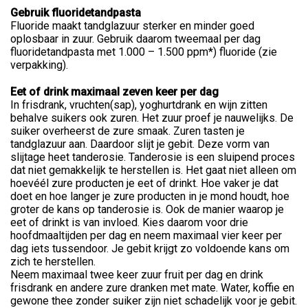
Gebruik fluoridetandpasta
Fluoride maakt tandglazuur sterker en minder goed
oplosbaar in zuur. Gebruik daarom tweemaal per dag
fluoridetandpasta met 1.000 – 1.500 ppm*) fluoride (zie
verpakking).
Eet of drink maximaal zeven keer per dag
In frisdrank, vruchten(sap), yoghurtdrank en wijn zitten
behalve suikers ook zuren. Het zuur proef je nauwelijks. De
suiker overheerst de zure smaak. Zuren tasten je
tandglazuur aan. Daardoor slijt je gebit. Deze vorm van
slijtage heet tanderosie. Tanderosie is een sluipend proces
dat niet gemakkelijk te herstellen is. Het gaat niet alleen om
hoevéél zure producten je eet of drinkt. Hoe vaker je dat
doet en hoe langer je zure producten in je mond houdt, hoe
groter de kans op tanderosie is. Ook de manier waarop je
eet of drinkt is van invloed. Kies daarom voor drie
hoofdmaaltijden per dag en neem maximaal vier keer per
dag iets tussendoor. Je gebit krijgt zo voldoende kans om
zich te herstellen.
Neem maximaal twee keer zuur fruit per dag en drink
frisdrank en andere zure dranken met mate. Water, koffie en
gewone thee zonder suiker zijn niet schadelijk voor je gebit.