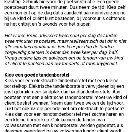
krachtig. Gebruik hiervoor de poetsinstructie. Een goede
poetsbeurt duurt twee minuten. Dus neem de tijd! Kies zelf
een moment op de dag dat u aandacht aan mondverzorging
bij uw kind of cliënt kunt besteden, bij voorkeur ’s ochtends
na het ontbijt en ‘s avonds voor het slapen.
Het Ivoren Kruis adviseert tweemaal per dag de tanden
twee minuten te poetsen, maar realiseert zich dat dit in niet
alle situaties haalbaar is. Eén keer per dag de tanden
zorgvuldig poetsen is beter dan twee keer per dag ‘half.
Vraag andere tips en adviezen om de tanden van uw kind
of cliënt te poetsen aan uw tandarts of mondhygiënist.
Kies een goede tandenborstel
Kies voor een elektrische tandenborstel met een kleine
borstelkop. Elektrische tandenborstels verwijderen bij een
juist gebruik meer tandplak dan handtandenborstels. Aan
poetsen met een elektrische tandenborstel moet uw kind of
cliënt beslist wennen. Neem daar twee weken de tijd voor.
Lukt het ook na die periode niet om elektrisch te poetsen?
Kies dan voor een handtandenborstel met zachte haren en
een kleine borstelkop. Ook kunnen de tanden van
volwassenen met een kinderborstel worden gepoetst, als
daarmee weerstand bij uw volwassen kindof cliënt wordt