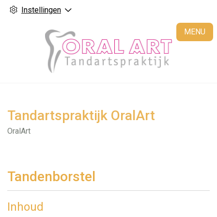
Instellingen
H
MENU
Tandartspraktijk OralArt
OralArt
Tandenborstel
Inhoud