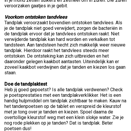
in je mond zetten suikers en zetmeel om in zuren. Die zuren
veroorzaken gaatjes in je gebit.
Voorkom ontstoken tandvlees
Tandplak veroorzaakt bovendien ontstoken tandvlees. Als
je de tandplak niet goed verwijdert, zorgen de bacteriën in
de tandplak ervoor dat je tandvlees ontstoken raakt. Niet
verwijderde tandplak kan hard worden en verkalken tot
tandsteen. Aan tandsteen hecht zich makkelijk weer nieuwe
tandplak. Hierdoor raakt het tandvlees steeds meer
ontstoken. De ontsteking kan zich uitbreiden en het
daaronder gelegen kaakbot aantasten. Uiteindelijk kan er
zoveel kaakbot verdwijnen dat je tanden en kiezen los gaan
staan.
Doe de tandplaktest
Heb jij goed gepoetst? Is alle tandplak verdwenen? Check
je poetsprestaties met een tandplakverklikker. Het is een
handig hulpmiddel om tandplak zichtbaar te maken. Kauw na
het tandenpoetsen op de tablet en verspreid de kleurstof
met je tong over je tanden en kiezen. Spoel daarna de
overtollige kleurstof weg met een klein slokje water. Zie je
nog rode plekken op je tanden? Dat is tandplak. Beter
poetsen dus!