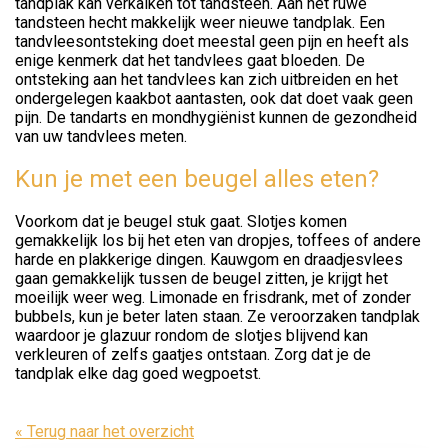
tandplak kan verkalken tot tandsteen. Aan het ruwe
tandsteen hecht makkelijk weer nieuwe tandplak. Een
tandvleesontsteking doet meestal geen pijn en heeft als
enige kenmerk dat het tandvlees gaat bloeden. De
ontsteking aan het tandvlees kan zich uitbreiden en het
ondergelegen kaakbot aantasten, ook dat doet vaak geen
pijn. De tandarts en mondhygiënist kunnen de gezondheid
van uw tandvlees meten.
Kun je met een beugel alles eten?
Voorkom dat je beugel stuk gaat. Slotjes komen
gemakkelijk los bij het eten van dropjes, toffees of andere
harde en plakkerige dingen. Kauwgom en draadjesvlees
gaan gemakkelijk tussen de beugel zitten, je krijgt het
moeilijk weer weg. Limonade en frisdrank, met of zonder
bubbels, kun je beter laten staan. Ze veroorzaken tandplak
waardoor je glazuur rondom de slotjes blijvend kan
verkleuren of zelfs gaatjes ontstaan. Zorg dat je de
tandplak elke dag goed wegpoetst.
« Terug naar het overzicht