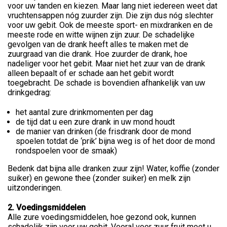
voor uw tanden en kiezen. Maar lang niet iedereen weet dat
vruchtensappen nóg zuurder zijn. Die zijn dus nóg slechter
voor uw gebit. Ook de meeste sport- en mixdranken en de
meeste rode en witte wijnen zijn zuur. De schadelijke
gevolgen van de drank heeft alles te maken met de
zuurgraad van die drank. Hoe zuurder de drank, hoe
nadeliger voor het gebit. Maar niet het zuur van de drank
alleen bepaalt of er schade aan het gebit wordt
toegebracht. De schade is bovendien afhankelijk van uw
drinkgedrag:
het aantal zure drinkmomenten per dag
de tijd dat u een zure drank in uw mond houdt
de manier van drinken (de frisdrank door de mond
spoelen totdat de ‘prik’ bijna weg is of het door de mond
rondspoelen voor de smaak)
Bedenk dat bijna alle dranken zuur zijn! Water, koffie (zonder
suiker) en gewone thee (zonder suiker) en melk zijn
uitzonderingen.
2. Voedingsmiddelen
Alle zure voedingsmiddelen, hoe gezond ook, kunnen
schadelijk zijn voor uw gebit. Vooral voor zuur fruit moet u