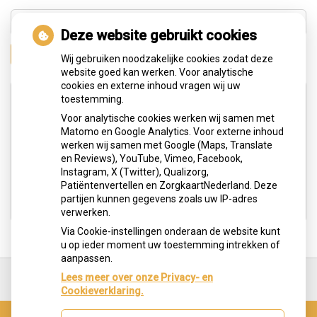
Deze website gebruikt cookies
Zoeken
Wij gebruiken noodzakelijke cookies zodat deze
website goed kan werken. Voor analytische
cookies en externe inhoud vragen wij uw
Adresgegevens
toestemming.
Voor analytische cookies werken wij samen met
Matomo en Google Analytics. Voor externe inhoud
Hengelolaan 183c
werken wij samen met Google (Maps, Translate
2545 JG Den Haag
en Reviews), YouTube, Vimeo, Facebook,
Instagram, X (Twitter), Qualizorg,
Tel:
0703291613
Patiëntenvertellen en ZorgkaartNederland. Deze
E-mail:
info@tandartspraktijkoralart.nl
partijen kunnen gegevens zoals uw IP-adres
verwerken.
Via Cookie-instellingen onderaan de website kunt
u op ieder moment uw toestemming intrekken of
aanpassen.
Ga
terug
Lees meer over onze Privacy- en
naar
Cookieverklaring.
de