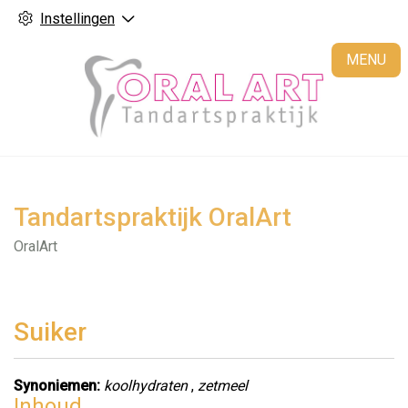
Instellingen
H
MENU
Tandartspraktijk OralArt
OralArt
Suiker
Synoniemen:
koolhydraten
,
zetmeel
Inhoud