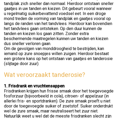
tandplak zich sneller dan normaal. Hierdoor ontstaan sneller
gaatjes in uw tanden en kiezen. Dit gebeurt vooral wanneer
u regelmatig suikerbevattend voedsel eet. In een droge
mond treden de vorming van tandplak en gaatjes vooral op
langs de randen van het tandvlees. Hierdoor kan bovendien
het tandvlees gaan ontsteken. Op den duur kunnen de
tanden en kiezen los gaan zitten. Zonder extra
beschermende maatregelen kunnen uw tanden en kiezen
dus sneller verloren gaan.
Om de gevolgen van monddroogheid te bestrijden, kan
iemand op zure snoepjes willen zuigen. Hierdoor bestaat
een grotere kans op het ontstaan van gaatjes en tanderosie
(slijtage door zuur).
Wat veroorzaakt tanderosie?
1. Frisdrank en vruchtensappen
Frisdranken krijgen hun frisse smaak door het toegevoegde
fosforzuur (bijvoorbeeld in cola), citroen- of appelzuur (in
allerlei fris- en sportdranken). De zure smaak proeft u niet
door de toegevoegde suiker of zoetstof. Suiker onderdrukt
wel de zure smaak, maar neutraliseert het zuur niet.
Natuurlijk weet u wel dat de meeste frisdranken slecht zijn