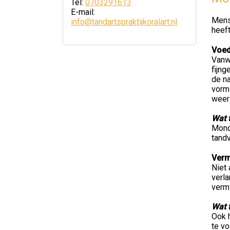
Tel:
0703291613
E-mail:
Mens
info@tandartspraktijkoralart.nl
heeft
Voed
Vanw
fijn
de n
vormi
weer
Wat 
Mondh
tand
Verm
Niet 
verl
vermi
Wat 
Ook h
te v