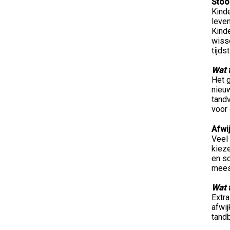
Stoo
Kind
leven
Kinde
wisse
tijd
Wat 
Het 
nieu
tandv
voor 
Afwi
Veel 
kieze
en sc
mees
Wat 
Extr
afwi
tandb