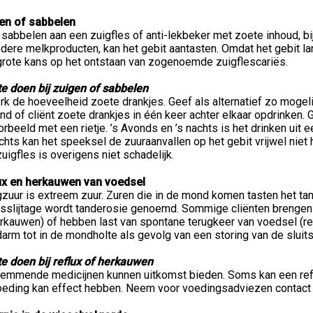
en of sabbelen
sabbelen aan een zuigfles of anti-lekbeker met zoete inhoud, bi
dere melkproducten, kan het gebit aantasten. Omdat het gebit lan
grote kans op het ontstaan van zogenoemde zuigflescariës.
te doen bij zuigen of sabbelen
k de hoeveelheid zoete drankjes. Geef als alternatief zo mogeli
nd of cliënt zoete drankjes in één keer achter elkaar opdrinken.
orbeeld met een rietje. ’s Avonds en ’s nachts is het drinken uit 
chts kan het speeksel de zuuraanvallen op het gebit vrijwel niet h
uigfles is overigens niet schadelijk.
ux en herkauwen van voedsel
zuur is extreem zuur. Zuren die in de mond komen tasten het ta
tsslijtage wordt tanderosie genoemd. Sommige cliënten brengen
rkauwen) of hebben last van spontane terugkeer van voedsel (reflu
arm tot in de mondholte als gevolg van een storing van de slui
te doen bij reflux of herkauwen
remmende medicijnen kunnen uitkomst bieden. Soms kan een refl
oeding kan effect hebben. Neem voor voedingsadviezen contact o