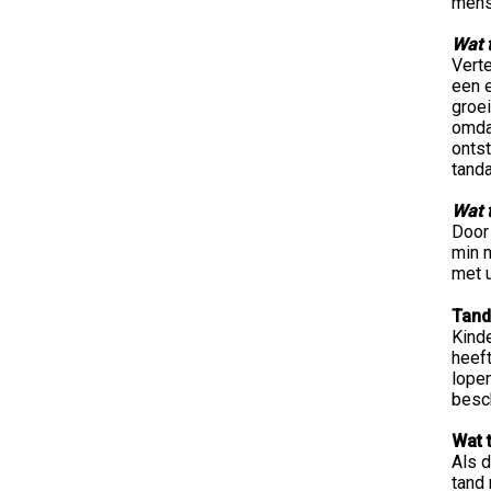
mense
Wat 
Verte
een e
groei
omda
onts
tanda
Wat t
Door
min m
met u
Tand
Kind
heeft
lopen
besch
Wat t
Als d
tand 