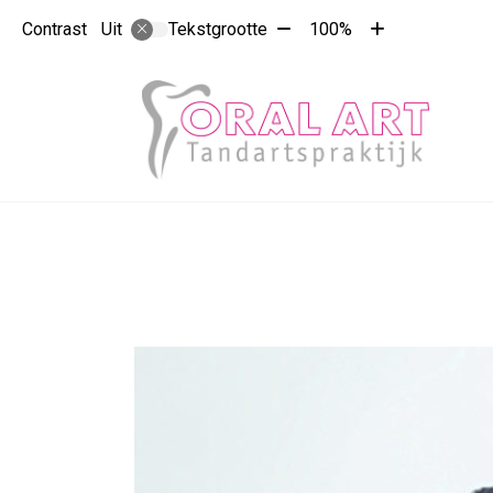
Tekst
Tekst
Contrast
Tekstgrootte
100%
Uit
verkleinen
vergroten
met
met
10%
10%
Hoo