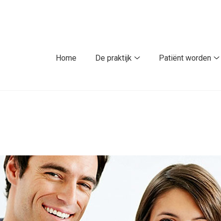
fdmenu
Home
De praktijk
Patiënt worden
De
P
praktijk
w
submenu
s