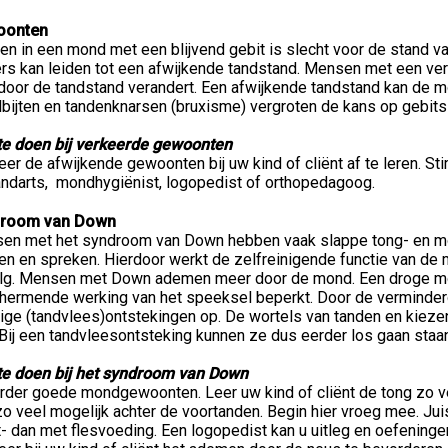
oonten
en in een mond met een blijvend gebit is slecht voor de stand 
ers kan leiden tot een afwijkende tandstand. Mensen met een ver
door de tandstand verandert. Een afwijkende tandstand kan de 
bijten en tandenknarsen (bruxisme) vergroten de kans op gebitss
te doen bij verkeerde gewoonten
er de afwijkende gewoonten bij uw kind of cliënt af te leren. St
andarts, mondhygiënist, logopedist of orthopedagoog.
room van Down
en met het syndroom van Down hebben vaak slappe tong- en mond
en en spreken. Hierdoor werkt de zelfreinigende functie van de
lg. Mensen met Down ademen meer door de mond. Een droge mon
hermende werking van het speeksel beperkt. Door de verminde
tige (tandvlees)ontstekingen op. De wortels van tanden en kie
 Bij een tandvleesontsteking kunnen ze dus eerder los gaan staa
te doen bij het syndroom van Down
rder goede mondgewoonten. Leer uw kind of cliënt de tong zo ve
o veel mogelijk achter de voortanden. Begin hier vroeg mee. Jui
- dan met flesvoeding. Een logopedist kan u uitleg en oefeninge