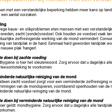
en met een verstandelijke beperking hebben meer kans op tandvl
 een aantal oorzaken:
ing
ege kauw- en slikproblemen eten mensen met een verstandelijke
gesneden, zacht (sonde)voedsel. Ook houden ze voedsel vaak lan
atuurlijke zelfreinigende werking van de mond vermindert. Cons
ng van tandplak in de hand. Eenmaal hard geworden tandplak word
 nieuwe plak ‘hangen’.
te doen bij zachte voeding
ygiëne is hier het sleutelwoord. Zorg ervoor dat u dagelijks all
vleesontsteking te voorkomen.
inderde natuurlijke reiniging van de mond
alleen zacht voedsel zorgt voor een verminderde zelfreiniging v
ammingen van de mondspieren, voortdurend openhouden van de 
nderde natuurlijke reiniging van de mond.
te doen bij verminderde natuurlijke reiniging van de mond
ier geldt: mondhygiëne. Zorg ervoor dat u dagelijks alle tandpl
oorkomen.