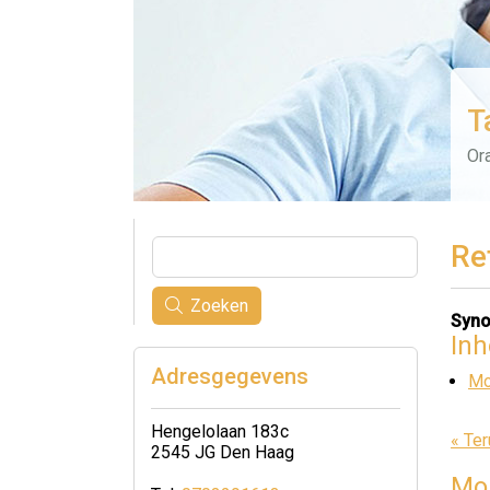
T
Ora
Re
Zoeken
Syno
In
Adresgegevens
Mo
Hengelolaan 183c
« Ter
2545 JG Den Haag
Mon