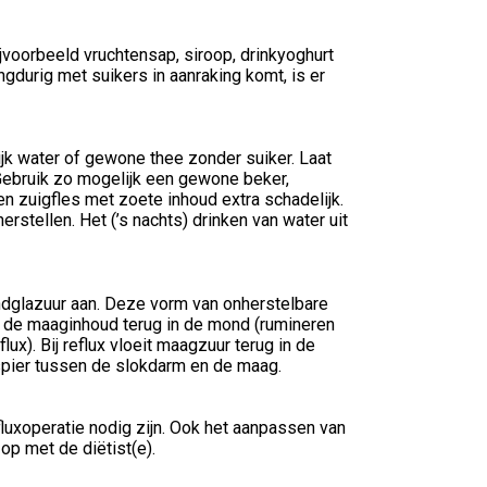
jvoorbeeld vruchtensap, siroop, drinkyoghurt
gdurig met suikers in aanraking komt, is er
jk water of gewone thee zonder suiker. Laat
 Gebruik zo mogelijk een gewone beker,
een zuigfles met zoete inhoud extra schadelijk.
erstellen. Het (’s nachts) drinken van water uit
ndglazuur aan. Deze vorm van onherstelbare
 de maaginhoud terug in de mond (rumineren
x). Bij reflux vloeit maagzuur terug in de
tspier tussen de slokdarm en de maag.
uxoperatie nodig zijn. Ook het aanpassen van
p met de diëtist(e).