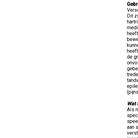
Gebr
Vers
Dit z
hartr
medi
heef
bewe
kunn
heeft
de g
onvol
gebeu
trede
tand
epile
(pijn
Wat 
AIs m
speci
spee
aan 
verst