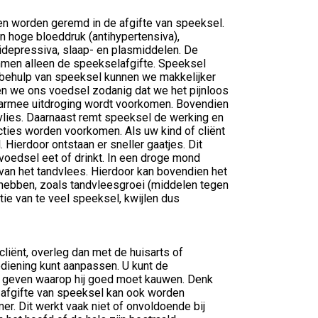
en worden geremd in de afgifte van speeksel.
en hoge bloeddruk (antihypertensiva),
ntidepressiva, slaap- en plasmiddelen. De
emmen alleen de speekselafgifte. Speeksel
 behulp van speeksel kunnen we makkelijker
n we ons voedsel zodanig dat we het pijnloos
aarmee uitdroging wordt voorkomen. Bovendien
vlies. Daarnaast remt speeksel de werking en
ties worden voorkomen. Als uw kind of cliënt
Hierdoor ontstaan er sneller gaatjes. Dit
voedsel eet of drinkt. In een droge mond
van het tandvlees. Hierdoor kan bovendien het
hebben, zoals tandvleesgroei (middelen tegen
tie van te veel speeksel, kwijlen dus
liënt, overleg dan met de huisarts of
oediening kunt aanpassen. U kunt de
e geven waarop hij goed moet kauwen. Denk
 afgifte van speeksel kan ook worden
er. Dit werkt vaak niet of onvoldoende bij