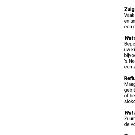
Zuig
Vaak 
en an
een 
Wat 
Beper
uw ki
bijvo
’s Na
een z
Refl
Maag
gebi
of he
slokd
Wat 
Zuur
de v