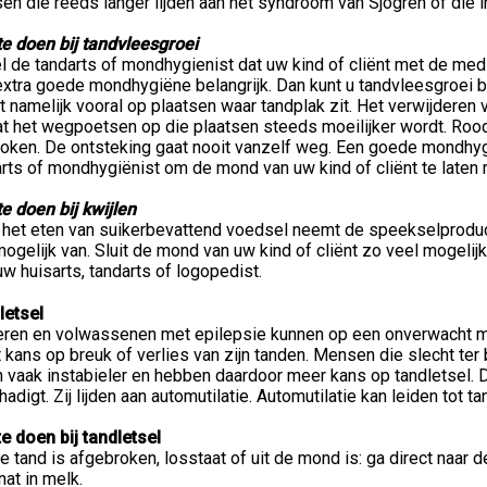
n die reeds langer lijden aan het syndroom van Sjögren of die in
te doen bij tandvleesgroei
l de tandarts of mondhygienist dat uw kind of cliënt met de med
xtra goede mondhygiëne belangrijk. Dan kunt u tandvleesgroei bi
t namelijk vooral op plaatsen waar tandplak zit. Het verwijderen v
t het wegpoetsen op die plaatsen steeds moeilijker wordt. Roo
token. De ontsteking gaat nooit vanzelf weg. Een goede mondhygi
rts of mondhygiënist om de mond van uw kind of cliënt te laten 
e doen bij kwijlen
 het eten van suikerbevattend voedsel neemt de speekselproduct
ogelijk van. Sluit de mond van uw kind of cliënt zo veel mogeli
w huisarts, tandarts of logopedist.
letsel
eren en volwassenen met epilepsie kunnen op een onverwacht mom
 kans op breuk of verlies van zijn tanden. Mensen die slecht ter 
 vaak instabieler en hebben daardoor meer kans op tandletsel. D
adigt. Zij lijden aan automutilatie. Automutilatie kan leiden tot ta
e doen bij tandletsel
e tand is afgebroken, losstaat of uit de mond is: ga direct naar 
nat in melk.