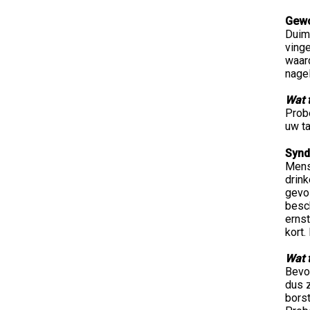
Gew
Duim
ving
waar
nagel
Wat 
Probe
uw t
Synd
Mens
drink
gevo
besc
erns
kort.
Wat 
Bevo
dus z
borst