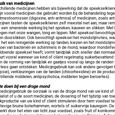
uik van medicijnen
chillende medicijnen hebben als bijwerking dat de speekselklier
ijn vooral medicijnen die gebruikt worden bij de behandeling teg
itmestoornissen (digoxine, anti-aritmica) of medicijnen, zoals a
cijnen tasten de speekselklieren zelf meestal niet aan, maar r
t een smerende werking bij het spreken, kauwen en slikken. Met
gen met onze wangen, tong en lippen. Met speeksel bevochtige
en doorslikken. Ook bevochtigt speeksel het mondslijmvlies, w
 het een reinigende werking op tanden, kiezen en het mondslijm
roei van bacteriën en schimmels in de mond, waardoor mondinfec
doende speeksel heeft, vormt tandplak zich sneller dan normaal. 
rt vooral wanneer uw kind of cliënt regelmatig suikerbevattend 
n de vorming van tandplak en gaatjes vooral op langs de randen 
vlees gaan ontsteken. Medicijngebruik kan ook andere gevolgen 
psie), verkleuringen van de tanden (chloorhexidine) en de produc
stillende middelen, antipsychotica, middelen tegen beroertes).
te doen bij een droge mond
edicijngebruik de oorzaak is van de droge mond van uw kind of c
alist of u de soort medicijnen, de dosering of het tijdstip van t
kproductie van uw kind of cliënt stimuleren door hem voedsel t
stevige bruine boterhammen, wortels of suikervrije kauwgom. De
erkt door het eten van licht zuur voedsel, zoals fruit of komkomm