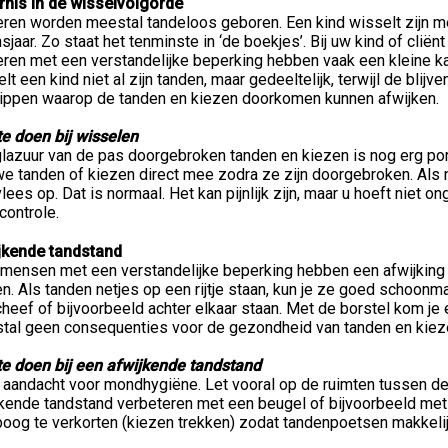
rnis in de wisselvolgorde
eren worden meestal tandeloos geboren. Een kind wisselt zijn m
sjaar. Zo staat het tenminste in ‘de boekjes’. Bij uw kind of clië
ren met een verstandelijke beperking hebben vaak een kleine kaak
lt een kind niet al zijn tanden, maar gedeeltelijk, terwijl de bli
stippen waarop de tanden en kiezen doorkomen kunnen afwijken.
te doen bij wisselen
glazuur van de pas doorgebroken tanden en kiezen is nog erg po
we tanden of kiezen direct mee zodra ze zijn doorgebroken. Als
lees op. Dat is normaal. Het kan pijnlijk zijn, maar u hoeft niet o
controle.
jkende tandstand
mensen met een verstandelijke beperking hebben een afwijking i
n. Als tanden netjes op een rijtje staan, kun je ze goed schoonm
heef of bijvoorbeeld achter elkaar staan. Met de borstel kom je e
tal geen consequenties voor de gezondheid van tanden en kiez
te doen bij een afwijkende tandstand
a aandacht voor mondhygiëne. Let vooral op de ruimten tussen d
jkende tandstand verbeteren met een beugel of bijvoorbeeld met 
oog te verkorten (kiezen trekken) zodat tandenpoetsen makkelij