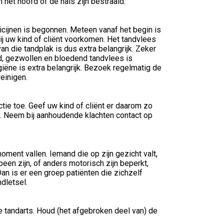
 het hoofd of de hals zijn bestraald.
icijnen is begonnen. Meteen vanaf het begin is
j uw kind of cliënt voorkomen. Het tandvlees
an die tandplak is dus extra belangrijk. Zeker
d, gezwollen en bloedend tandvlees is
ëne is extra belangrijk. Bezoek regelmatig de
reinigen.
ie toe. Geef uw kind of cliënt er daarom zo
jk. Neem bij aanhoudende klachten contact op
ent vallen. Iemand die op zijn gezicht valt,
been zijn, of anders motorisch zijn beperkt,
an is er een groep patiënten die zichzelf
ndletsel.
de tandarts. Houd (het afgebroken deel van) de