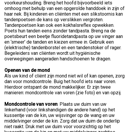
voorkeurshouding. Breng het hoofd bijvoorbeeld iets
omhoog met behulp van een opgerolde handdoek in zijn of
haar nek. Bij kinderen en cliënten met een slikstoornis kan
tandenpoetsen de kans op verslikken vergroten.
Tandenpoetsen kan ook een kokhalsreflex opwekken.
Poets hun tanden eens zonder tandpasta. Breng na de
poetsbeurt een beetje fluoridetandpasta op uw vinger aan
en ‘smeer’ de tanden en kiezen ermee in. Gebruik een
(elektrische) tandenborstel en een tandenstoker of rager.
Begeleiders van cliënten wordt uit hygiënische
overwegingen aangeraden handschoenen te dragen.
Openen van de mond
Als uw kind of cliënt zijn mond niet wil of kan openen, zorg
dan voor mondcontrole. Buig het hoofd iets naar voren.
Hierdoor ontspant de mond makkelijker. Er zijn twee
manieren: mondcontrole van voren (zie foto) en van opzij.
Mondcontrole van voren
: Plaats uw duim van uw
linkerhand (voor linkshandigen de andere hand) op het
kussentje van de kin, uw wijsvinger op de wang en uw
middelvinger onder de kin. Zorg dat uw duim de onderlip
niet raakt. Druk met uw duim voor voorzichtig op het