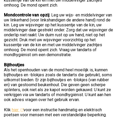
kussentje van de kin en met uw middelvinger zachtjes
omhoog. De mond opent zich.
Mondcontrole van opzij
: Leg uw wijs- en middelvinger van
uw linkerhand (voor linkshandigen de andere hand) rond de
kin. Leg uw wijsvinger op het kussentje van de kin, uw
middelvinger daar gestrekt onder. Zorg dat uw wijsvinger de
onderlip niet raakt. Uw duim rust op uw hand, niet op het
gezicht. Druk met uw wijsvinger voorzichtig op het
kussentje van de kin en met uw middelvinger zachtjes
omhoog. De mond opent zich. Vraag uw tandarts of
mondhygiënist om een demonstratie.
Bijthoutjes
Als het openhouden van de mond heel moeilijk is, kunnen
bijthoutjes en -blokjes zoals de tandarts die gebruikt, soms
uitkomst bieden. Er zijn bijthoutjes en -blokjes (van rubber
en) van gestoomd beukenhout. Die geven geen scherpe
splinters, ook niet als ze kapot worden gekauwd. U kunt ze
verkrijgen via uw tandarts of mondhygiënist. U kunt aan hen
ook advies vragen over het gebruik ervan.
Klik
hier
voor een instructie handmatig en elektrisch
poetsen voor mensen met een verstandelijke beperking.