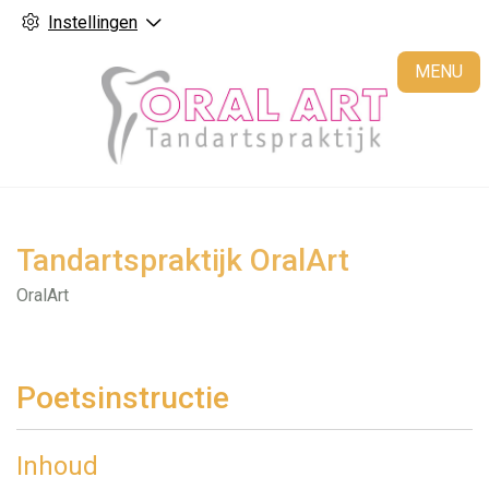
Instellingen
H
MENU
Tandartspraktijk OralArt
OralArt
Poetsinstructie
Inhoud