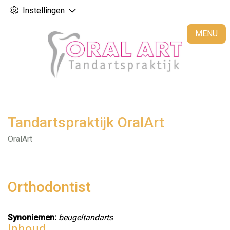
Instellingen
H
MENU
Tandartspraktijk OralArt
OralArt
Orthodontist
Synoniemen:
beugeltandarts
Inhoud