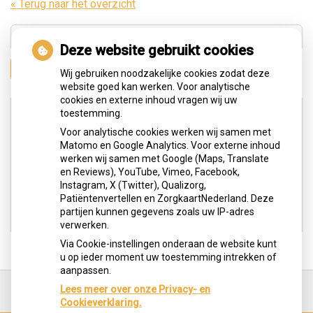
« Terug naar het overzicht
Deze website gebruikt cookies
Zoeken
Wij gebruiken noodzakelijke cookies zodat deze
website goed kan werken. Voor analytische
cookies en externe inhoud vragen wij uw
Adresgegevens
toestemming.
Voor analytische cookies werken wij samen met
Matomo en Google Analytics. Voor externe inhoud
Hengelolaan 183c
werken wij samen met Google (Maps, Translate
2545 JG Den Haag
en Reviews), YouTube, Vimeo, Facebook,
Instagram, X (Twitter), Qualizorg,
Tel:
0703291613
Patiëntenvertellen en ZorgkaartNederland. Deze
E-mail:
info@tandartspraktijkoralart.nl
partijen kunnen gegevens zoals uw IP-adres
verwerken.
Via Cookie-instellingen onderaan de website kunt
u op ieder moment uw toestemming intrekken of
aanpassen.
Ga
terug
Lees meer over onze Privacy- en
naar
Cookieverklaring.