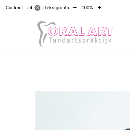
Tekst
Tekst
Contrast
Tekstgrootte
100%
Uit
verkleinen
vergroten
met
met
10%
10%
Hoo