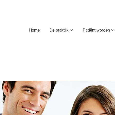
fdmenu
Home
De praktijk
Patiënt worden
De
P
praktijk
w
submenu
s