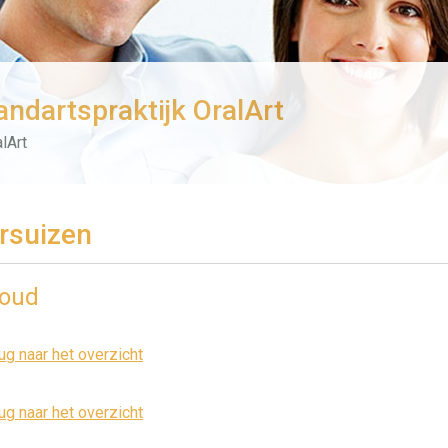
andartspraktijk OralArt
lArt
rsuizen
houd
ug naar het overzicht
ug naar het overzicht