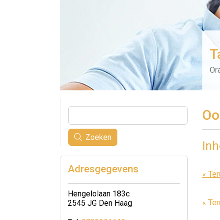
T
Ora
Oo
Zoeken
In
Adresgegevens
« Ter
Hengelolaan 183c
« Ter
2545 JG Den Haag