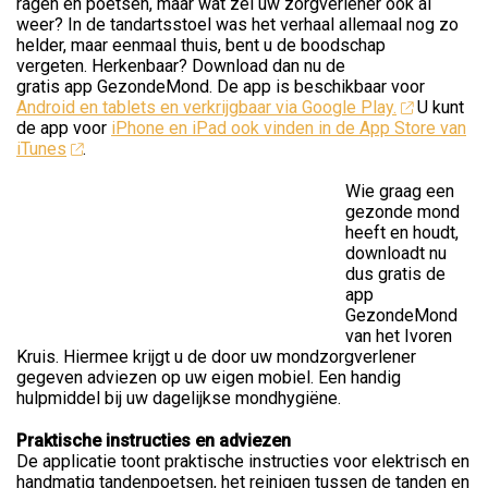
ragen en poetsen, maar wat zei uw zorgverlener ook al
weer? In de tandartsstoel was het verhaal allemaal nog zo
helder, maar eenmaal thuis, bent u de boodschap
vergeten. Herkenbaar? Download dan nu de
gratis app GezondeMond. De app is beschikbaar voor
Android en tablets en verkrijgbaar via Google Play.
U kunt
de app voor
iPhone en iPad ook vinden in de App Store van
iTunes
.
Wie graag een
gezonde mond
heeft en houdt,
downloadt nu
dus gratis de
app
GezondeMond
van het Ivoren
Kruis. Hiermee krijgt u de door uw mondzorgverlener
gegeven adviezen op uw eigen mobiel. Een handig
hulpmiddel bij uw dagelijkse mondhygiëne.
Praktische instructies en adviezen
De applicatie toont praktische instructies voor elektrisch en
handmatig tandenpoetsen, het reinigen tussen de tanden en