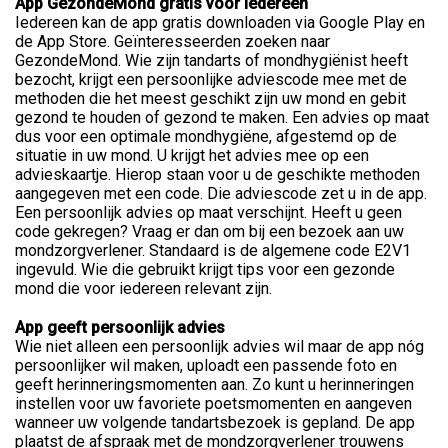
App GezondeMond gratis voor iedereen
Iedereen kan de app gratis downloaden via Google Play en
de App Store. Geïnteresseerden zoeken naar
GezondeMond. Wie zijn tandarts of mondhygiënist heeft
bezocht, krijgt een persoonlijke adviescode mee met de
methoden die het meest geschikt zijn uw mond en gebit
gezond te houden of gezond te maken. Een advies op maat
dus voor een optimale mondhygiëne, afgestemd op de
situatie in uw mond. U krijgt het advies mee op een
advieskaartje. Hierop staan voor u de geschikte methoden
aangegeven met een code. Die adviescode zet u in de app.
Een persoonlijk advies op maat verschijnt. Heeft u geen
code gekregen? Vraag er dan om bij een bezoek aan uw
mondzorgverlener. Standaard is de algemene code E2V1
ingevuld. Wie die gebruikt krijgt tips voor een gezonde
mond die voor iedereen relevant zijn.
App geeft persoonlijk advies
Wie niet alleen een persoonlijk advies wil maar de app nóg
persoonlijker wil maken, uploadt een passende foto en
geeft herinneringsmomenten aan. Zo kunt u herinneringen
instellen voor uw favoriete poetsmomenten en aangeven
wanneer uw volgende tandartsbezoek is gepland. De app
plaatst de afspraak met de mondzorgverlener trouwens