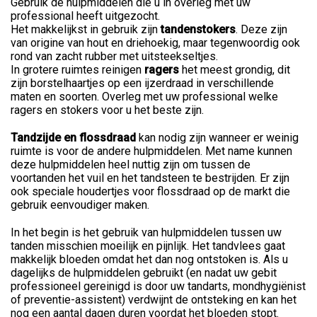
Gebruik de hulpmiddelen die u in overleg met uw
professional heeft uitgezocht.
Het makkelijkst in gebruik zijn
tandenstoker
s
. Deze zijn
van origine van hout en driehoekig, maar tegenwoordig ook
rond van zacht rubber met uitsteekseltjes.
In grotere ruimtes reinigen
ragers
het meest grondig, dit
zijn borstelhaartjes op een ijzerdraad in verschillende
maten en soorten. Overleg met uw professional welke
ragers en stokers voor u het beste zijn.
Tandzijde en flossdraad
kan nodig zijn wanneer er weinig
ruimte is voor de andere hulpmiddelen. Met name kunnen
deze hulpmiddelen heel nuttig zijn om tussen de
voortanden het vuil en het tandsteen te bestrijden. Er zijn
ook speciale houdertjes voor flossdraad op de markt die
gebruik eenvoudiger maken.
In het begin is het gebruik van hulpmiddelen tussen uw
tanden misschien moeilijk en pijnlijk. Het tandvlees gaat
makkelijk bloeden omdat het dan nog ontstoken is. Als u
dagelijks de hulpmiddelen gebruikt (en nadat uw gebit
professioneel gereinigd is door uw tandarts, mondhygiënist
of preventie-assistent) verdwijnt de ontsteking en kan het
nog een aantal dagen duren voordat het bloeden stopt.