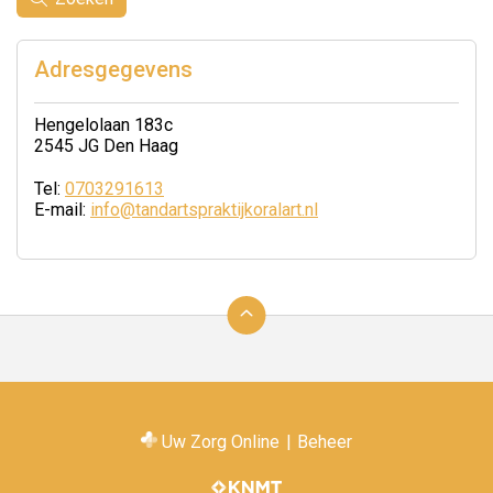
Adresgegevens
Hengelolaan 183c
2545 JG Den Haag
Tel:
0703291613
E-mail:
info@tandartspraktijkoralart.nl
Ga
terug
naar
de
bovenkant
van
Uw Zorg Online
|
Beheer
de
website