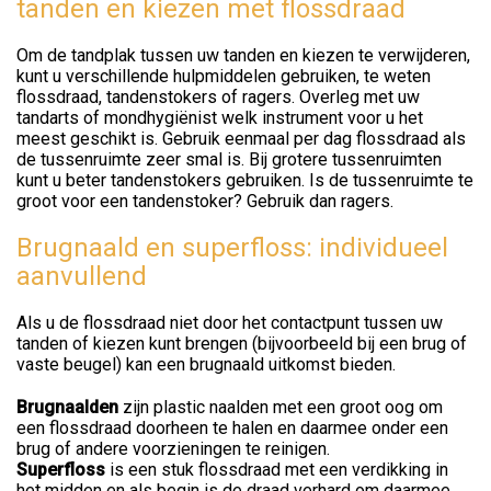
tanden en kiezen met flossdraad
Om de tandplak tussen uw tanden en kiezen te verwijderen,
kunt u verschillende hulpmiddelen gebruiken, te weten
flossdraad, tandenstokers of ragers. Overleg met uw
tandarts of mondhygiënist welk instrument voor u het
meest geschikt is. Gebruik eenmaal per dag flossdraad als
de tussenruimte zeer smal is. Bij grotere tussenruimten
kunt u beter tandenstokers gebruiken. Is de tussenruimte te
groot voor een tandenstoker? Gebruik dan ragers.
Brugnaald en superfloss: individueel
aanvullend
Als u de flossdraad niet door het contactpunt tussen uw
tanden of kiezen kunt brengen (bijvoorbeeld bij een brug of
vaste beugel) kan een brugnaald uitkomst bieden.
Brugnaald
en
zijn plastic naalden met een groot oog om
een flossdraad doorheen te halen en daarmee onder een
brug of andere voorzieningen te reinigen.
Superfloss
is een stuk flossdraad met een verdikking in
het midden en als begin is de draad verhard om daarmee