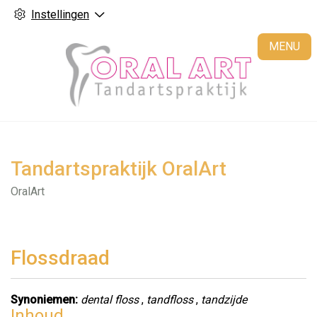
Instellingen
H
MENU
Tandartspraktijk OralArt
OralArt
Flossdraad
Synoniemen:
dental floss
,
tandfloss
,
tandzijde
Inhoud