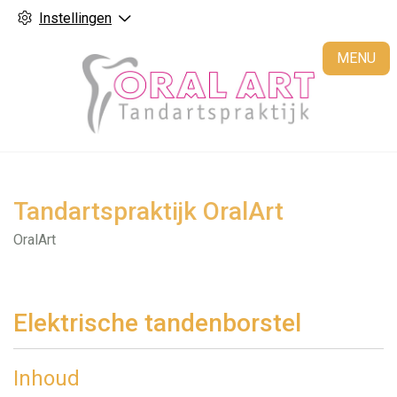
Instellingen
H
MENU
Tandartspraktijk OralArt
OralArt
Elektrische tandenborstel
Inhoud