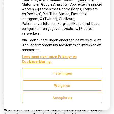
napoetsen. Begeleid uw kind bij het tandenpoetsen totdat
Matomo en Google Analytics. Voor externe inhoud
het tien jaar oud is. Dit geldt zowel voor elektrische als
werken wij samen met Google (Maps, Translate
gewone tandenborstels.
en Reviews), YouTube, Vimeo, Facebook,
Instagram, X (Twitter), Qualizorg,
Patiëntenvertellen en ZorgkaartNederland. Deze
partijen kunnen gegevens zoals uw IP-adres
verwerken.
Via Cookie-instellingen onderaan de website kunt
u op ieder moment uw toestemming intrekken of
aanpassen.
Lees meer over onze Privacy- en
Cookieverklaring.
Reinigt de elektrische tandenborstel
Instellingen
ook tussen mijn tanden en kiezen?
Weigeren
Als u de roterende elektrische borstel goed gebruikt, komt
deze gedeeltelijk tussen uw tanden en kiezen. Elektrisch
Accepteren
poetsen maakt het reinigen van die tussenruimten niet
overbodig! Reinig daarom op advies van uw behandelaar
ook de ruimten tussen uw tanden en kiezen eenmaal per