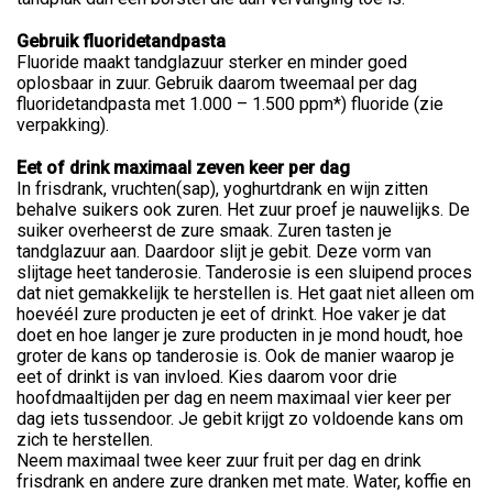
Gebruik fluoridetandpasta
Fluoride maakt tandglazuur sterker en minder goed
oplosbaar in zuur. Gebruik daarom tweemaal per dag
fluoridetandpasta met 1.000 – 1.500 ppm*) fluoride (zie
verpakking).
Eet of drink maximaal zeven keer per dag
In frisdrank, vruchten(sap), yoghurtdrank en wijn zitten
behalve suikers ook zuren. Het zuur proef je nauwelijks. De
suiker overheerst de zure smaak. Zuren tasten je
tandglazuur aan. Daardoor slijt je gebit. Deze vorm van
slijtage heet tanderosie. Tanderosie is een sluipend proces
dat niet gemakkelijk te herstellen is. Het gaat niet alleen om
hoevéél zure producten je eet of drinkt. Hoe vaker je dat
doet en hoe langer je zure producten in je mond houdt, hoe
groter de kans op tanderosie is. Ook de manier waarop je
eet of drinkt is van invloed. Kies daarom voor drie
hoofdmaaltijden per dag en neem maximaal vier keer per
dag iets tussendoor. Je gebit krijgt zo voldoende kans om
zich te herstellen.
Neem maximaal twee keer zuur fruit per dag en drink
frisdrank en andere zure dranken met mate. Water, koffie en