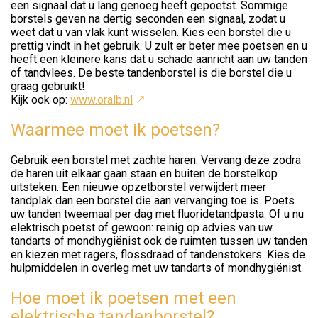
een signaal dat u lang genoeg heeft gepoetst. Sommige
borstels geven na dertig seconden een signaal, zodat u
weet dat u van vlak kunt wisselen. Kies een borstel die u
prettig vindt in het gebruik. U zult er beter mee poetsen en u
heeft een kleinere kans dat u schade aanricht aan uw tanden
of tandvlees. De beste tandenborstel is die borstel die u
graag gebruikt!
Kijk ook op:
www.oralb.nl
Waarmee moet ik poetsen?
Gebruik een borstel met zachte haren. Vervang deze zodra
de haren uit elkaar gaan staan en buiten de borstelkop
uitsteken. Een nieuwe opzetborstel verwijdert meer
tandplak dan een borstel die aan vervanging toe is. Poets
uw tanden tweemaal per dag met fluoridetandpasta. Of u nu
elektrisch poetst of gewoon: reinig op advies van uw
tandarts of mondhygiënist ook de ruimten tussen uw tanden
en kiezen met ragers, flossdraad of tandenstokers. Kies de
hulpmiddelen in overleg met uw tandarts of mondhygiënist.
Hoe moet ik poetsen met een
elektrische tandenborstel?