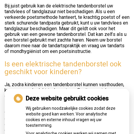
Bij juist gebruik kan de elektrische tandenborstel uw
tandvlees of tandglazuur niet beschadigen. Als u een
verkeerde poetsmethode hanteert, te krachtig poetst of een
sterk schurende tandpasta gebruikt, kunt u uw tandvlees en
tandglazuur beschadigen. Maar dit geldt ook voor het
gebruik van een gewone tandenborstel. Dat kan zelfs als u
een borstel gebruikt met zachte haren. Neem uw borstel
daarom mee naar de tandartspraktijk en vraag uw tandarts
of mondhygiënist om een poetsinstructie.
Is een elektrische tandenborstel ook
geschikt voor kinderen?
Ja, zodra kinderen een tandenborstel kunnen vasthouden,
kunnen ze ook elektrisch poetsen. Er zijn speciale
elektrische tandenborstels en opzetborstels voor kinderen.
Deze website gebruikt cookies
Die zijn kleiner en daarom geschikt voor de kindermond.
Poetsen met een elektrische tandenborstel is juist leuk
Wij gebruiken noodzakelijke cookies zodat deze
voor kinderen. Het kan bijdragen aan de motivatie om het
website goed kan werken. Voor analytische
gebit goed te verzorgen. Zeker voor de ouders is de
cookies en externe inhoud vragen wij uw
elektrische tandenborstel een handig hulpmiddel. Met de
toestemming.
elektrische tandenborstel kunnen ouders makkelijk en goed
Voor analytische cookies werken wij samen met