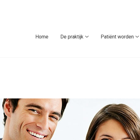
fdmenu
Home
De praktijk
Patiënt worden
De
P
praktijk
w
submenu
s