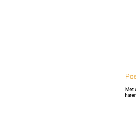
Poe
Met e
haren