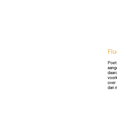
Flu
Poets
aange
daard
voork
over 
dan n