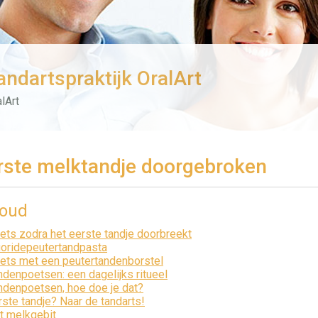
andartspraktijk OralArt
lArt
rste melktandje doorgebroken
houd
ets zodra het eerste tandje doorbreekt
uoridepeutertandpasta
ets met een peutertandenborstel
ndenpoetsen: een dagelijks ritueel
ndenpoetsen, hoe doe je dat?
rste tandje? Naar de tandarts!
t melkgebit