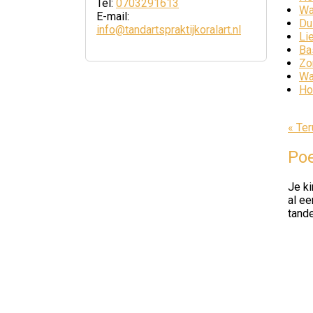
Tel:
0703291613
Wa
E-mail:
Du
info@tandartspraktijkoralart.nl
Li
Ba
Zo
Wa
Ho
« Ter
Poe
Je ki
al ee
tande