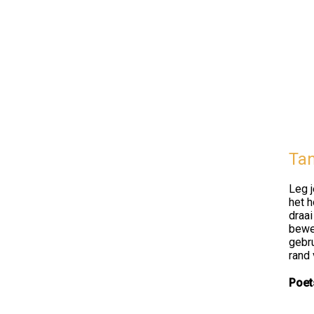
Tan
Leg j
het h
draai
beweg
gebru
rand
Poet