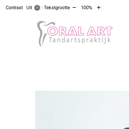
Tekst
Tekst
Contrast
Tekstgrootte
100%
Uit
verkleinen
vergroten
met
met
10%
10%
Hoo