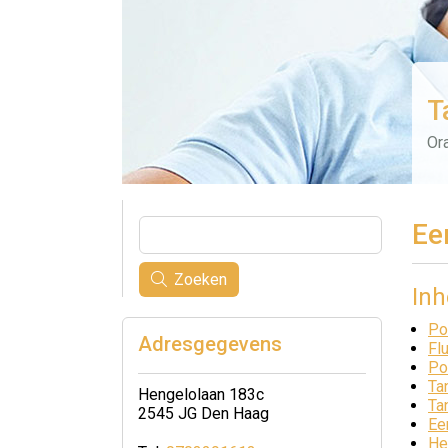
T
Ora
Ee
Zoeken
In
Po
Adresgegevens
Fl
Po
Ta
Hengelolaan 183c
Ta
2545 JG Den Haag
Ee
He