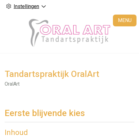
Instellingen
H
MENU
Tandartspraktijk OralArt
OralArt
Eerste blijvende kies
Inhoud