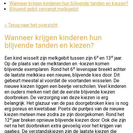
Wanneer krijgen kinderen hun blijvende tanden en kiezen?
Blijvend gebit vervangt melkgebit
« Terug naar het overzicht
Wanneer krijgen kinderen hun
blijvende tanden en kiezen?
e
e
Een kind wisselt zijn melkgebit tussen zijn 6
en 13
jaar.
Op de plaats van de melktanden en -kiezen komen
e
blijvende exemplaren. Rond het 6
levensjaar breekt achter
de laatste melkkies een nieuwe, blijvende kies door. Dit
gebeurt meestal al voordat de voortanden wisselen. De
nieuwe kiezen liggen een beetje verscholen. Veel kinderen
en ouders merken niet dat de eerste blijvende kiezen
doorbreken. De verzorging van deze kiezen is erg
belangrijk. Het glazuur van de pas doorgebroken kies is nog
erg poreus en kwetsbaar. Poets de puntjes van de nieuwe
kiezen meteen mee zodra ze zijn doorgekomen. Rond het
e
12
jaar breken opnieuw blijvende kiezen door. Ook die zijn
net na het doorbreken extra gevoelig voor het krijgen van
gaatjes. De verstandskiezen zijn de laatste kiezen die