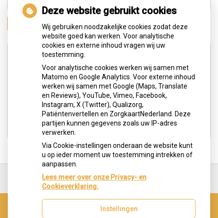
Deze website gebruikt cookies
Zoeken
Wij gebruiken noodzakelijke cookies zodat deze
website goed kan werken. Voor analytische
cookies en externe inhoud vragen wij uw
Adresgegevens
toestemming.
Voor analytische cookies werken wij samen met
Matomo en Google Analytics. Voor externe inhoud
Hengelolaan 183c
werken wij samen met Google (Maps, Translate
2545 JG Den Haag
en Reviews), YouTube, Vimeo, Facebook,
Instagram, X (Twitter), Qualizorg,
Tel:
0703291613
Patiëntenvertellen en ZorgkaartNederland. Deze
E-mail:
info@tandartspraktijkoralart.nl
partijen kunnen gegevens zoals uw IP-adres
verwerken.
Via Cookie-instellingen onderaan de website kunt
u op ieder moment uw toestemming intrekken of
aanpassen.
Ga
terug
Lees meer over onze Privacy- en
naar
Cookieverklaring.
de
bovenkant
Instellingen
van