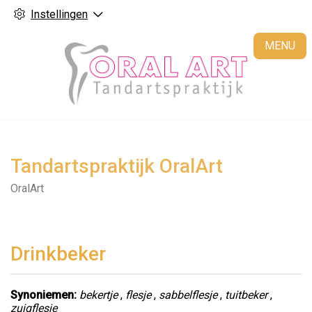
Instellingen
H
MENU
Tandartspraktijk OralArt
OralArt
Drinkbeker
Synoniemen:
bekertje
,
flesje
,
sabbelflesje
,
tuitbeker
,
zuigflesje