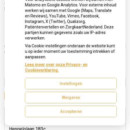
etsbrug is vaak goedkoper dan een gewone brug. Ook
Matomo en Google Analytics. Voor externe inhoud
hiervoor geldt: vraag uw tandarts vooraf om een begroting.
werken wij samen met Google (Maps, Translate
en Reviews), YouTube, Vimeo, Facebook,
Worden kronen en bruggen door de
Instagram, X (Twitter), Qualizorg,
verzekering vergoed?
Patiëntenvertellen en ZorgkaartNederland. Deze
partijen kunnen gegevens zoals uw IP-adres
verwerken.
De vergoedingen variëren per verzekering. In de polis van
Via Cookie-instellingen onderaan de website kunt
uw ziektekostenverzekering staat op welke vergoedingen u
u op ieder moment uw toestemming intrekken of
recht heeft.
aanpassen.
Lees meer over onze Privacy- en
« Terug naar het overzicht
Cookieverklaring.
Instellingen
Zoeken
Weigeren
Accepteren
Adresgegevens
Hengelolaan 183c