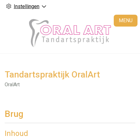
Instellingen
H
MENU
Tandartspraktijk OralArt
OralArt
Brug
Inhoud