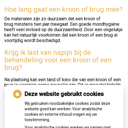
Hoe lang gaat een kroon of brug mee?
De materialen zijn zo duurzaam dat een kroon of
brug minstens tien jaar meegaat. Een goede mondhygiëne
heeft veel invloed op de duurzaamheid. Door een ongelukje
kan het natuurlijk voorkomen dat een kroon of een brug al
voortijdig wordt beschadigd.
Krijg ik last van napijn bij de
behandeling voor een kroon of een
brug?
Na plaatsing kan een tand of kies die van een kroon of een
brug is voorzien soms gevoelig zijn. Dit is meestal tijdelijk.
Raadpleeg uw tandarts als de gevoeligheid aanhoudt of
Deze website gebruikt cookies
heviger wordt.
Wij gebruiken noodzakelijke cookies zodat deze
Wat kost een brug?
website goed kan werken. Voor analytische
cookies en externe inhoud vragen wij uw
toestemming.
De kosten voor een brug hangen af van de soort brug en het
aantal tanden en kiezen dat moet worden vervangen. Een
Voor analytische cookies werken wij samen met