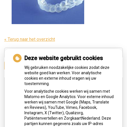
« Terug naar het overzicht
Deze website gebruikt cookies
Zoeken
Wij gebruiken noodzakelijke cookies zodat deze
website goed kan werken. Voor analytische
cookies en externe inhoud vragen wij uw
Adresgegevens
toestemming.
Voor analytische cookies werken wij samen met
Matomo en Google Analytics. Voor externe inhoud
Hengelolaan 183c
werken wij samen met Google (Maps, Translate
2545 JG Den Haag
en Reviews), YouTube, Vimeo, Facebook,
Instagram, X (Twitter), Qualizorg,
Tel:
0703291613
Patiëntenvertellen en ZorgkaartNederland. Deze
E-mail:
info@tandartspraktijkoralart.nl
partijen kunnen gegevens zoals uw IP-adres