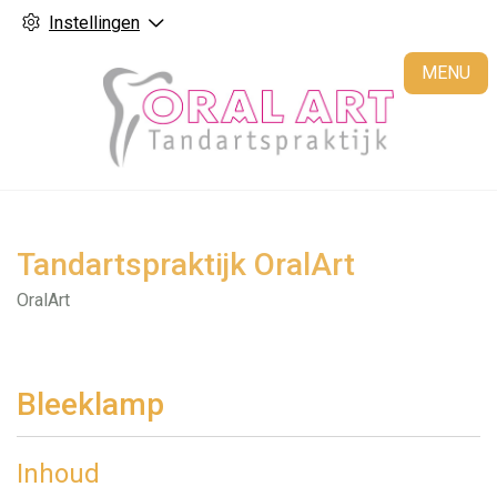
Instellingen
H
MENU
Tandartspraktijk OralArt
OralArt
Bleeklamp
Inhoud