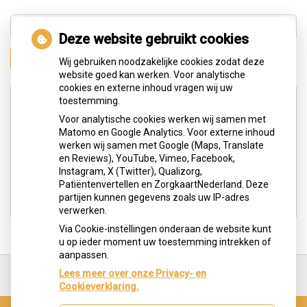
Deze website gebruikt cookies
Zoeken
Wij gebruiken noodzakelijke cookies zodat deze
website goed kan werken. Voor analytische
cookies en externe inhoud vragen wij uw
Adresgegevens
toestemming.
Voor analytische cookies werken wij samen met
Matomo en Google Analytics. Voor externe inhoud
Hengelolaan 183c
werken wij samen met Google (Maps, Translate
2545 JG Den Haag
en Reviews), YouTube, Vimeo, Facebook,
Instagram, X (Twitter), Qualizorg,
Tel:
0703291613
Patiëntenvertellen en ZorgkaartNederland. Deze
E-mail:
info@tandartspraktijkoralart.nl
partijen kunnen gegevens zoals uw IP-adres
verwerken.
Via Cookie-instellingen onderaan de website kunt
u op ieder moment uw toestemming intrekken of
aanpassen.
Ga
terug
Lees meer over onze Privacy- en
naar
Cookieverklaring.
de