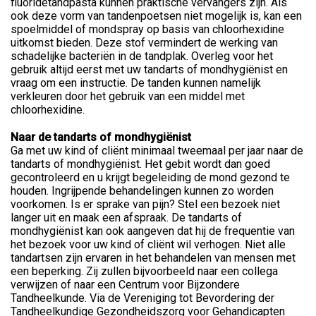
fluoridetandpasta kunnen praktische vervangers zijn. Als
ook deze vorm van tandenpoetsen niet mogelijk is, kan een
spoelmiddel of mondspray op basis van chloorhexidine
uitkomst bieden. Deze stof vermindert de werking van
schadelijke bacteriën in de tandplak. Overleg voor het
gebruik altijd eerst met uw tandarts of mondhygiënist en
vraag om een instructie. De tanden kunnen namelijk
verkleuren door het gebruik van een middel met
chloorhexidine.
Naar de tandarts of mondhygiënist
Ga met uw kind of cliënt minimaal tweemaal per jaar naar de
tandarts of mondhygiënist. Het gebit wordt dan goed
gecontroleerd en u krijgt begeleiding de mond gezond te
houden. Ingrijpende behandelingen kunnen zo worden
voorkomen. Is er sprake van pijn? Stel een bezoek niet
langer uit en maak een afspraak. De tandarts of
mondhygiënist kan ook aangeven dat hij de frequentie van
het bezoek voor uw kind of cliënt wil verhogen. Niet alle
tandartsen zijn ervaren in het behandelen van mensen met
een beperking. Zij zullen bijvoorbeeld naar een collega
verwijzen of naar een Centrum voor Bijzondere
Tandheelkunde. Via de Vereniging tot Bevordering der
Tandheelkundige Gezondheidszorg voor Gehandicapten