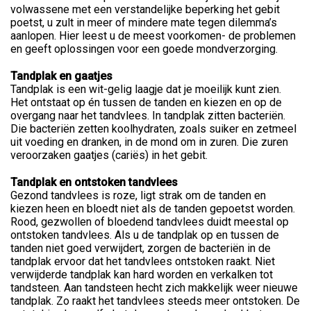
volwassene met een verstandelijke beperking het gebit
poetst, u zult in meer of mindere mate tegen dilemma’s
aanlopen. Hier leest u de meest voorkomen- de problemen
en geeft oplossingen voor een goede mondverzorging.
Tandplak en gaatjes
Tandplak is een wit-gelig laagje dat je moeilijk kunt zien.
Het ontstaat op én tussen de tanden en kiezen en op de
overgang naar het tandvlees. In tandplak zitten bacteriën.
Die bacteriën zetten koolhydraten, zoals suiker en zetmeel
uit voeding en dranken, in de mond om in zuren. Die zuren
veroorzaken gaatjes (cariës) in het gebit.
Tandplak en ontstoken tandvlees
Gezond tandvlees is roze, ligt strak om de tanden en
kiezen heen en bloedt niet als de tanden gepoetst worden.
Rood, gezwollen of bloedend tandvlees duidt meestal op
ontstoken tandvlees. Als u de tandplak op en tussen de
tanden niet goed verwijdert, zorgen de bacteriën in de
tandplak ervoor dat het tandvlees ontstoken raakt. Niet
verwijderde tandplak kan hard worden en verkalken tot
tandsteen. Aan tandsteen hecht zich makkelijk weer nieuwe
tandplak. Zo raakt het tandvlees steeds meer ontstoken. De