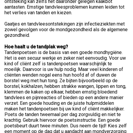
ontsteking kan zelfs het daaronder gelegen kaakbot
aantasten. Ernstige tandvleesproblemen kunnen leiden tot
het verlies van tanden en kiezen.
Gaatjes en tandvleesontstekingen zijn infectieziekten met
zowel gevolgen voor de mondgezondheid als de algemene
gezondheid.
Hoe haalt u de tandplak weg?
Tandenpoetsen is de basis van een goede mondhygiëne.
Het is een secuur werkje en zeker niet eenvoudig. Voor uw
kind of cliënt zelf is tandenpoetsen waarschijnlijk te
moeilijk. Daarvoor is uw hulp nodig. Maar veel kinderen of
cliënten wenden nogal eens hun hoofd af of duwen de
borstel weg met hun tong. Ze bijten bijvoorbeeld op de
borstel, kokhalzen, hebben strakke wangen, lippen en tong,
klemmen de kaken op elkaar, hebben ernstig bloedend
tandvlees en pijnreacties of bieden op een andere manier
verzet. Een goede houding en de juiste hulpmiddelen
maken het tandenpoetsen bij uw kind of cliënt makkelijker.
Poets de tanden tweemaal per dag zorgvuldig en niet te
krachtig. Gebruik hiervoor de poetsinstructie. Een goede
poetsbeurt duurt twee minuten. Dus neem de tijd! Kies zelf
een moment op de dag dat u aandacht aan mondverzorging