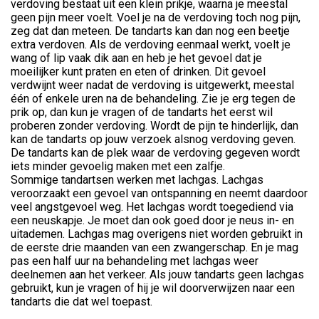
verdoving bestaat uit een klein prikje, waarna je meestal
geen pijn meer voelt. Voel je na de verdoving toch nog pijn,
zeg dat dan meteen. De tandarts kan dan nog een beetje
extra verdoven. Als de verdoving eenmaal werkt, voelt je
wang of lip vaak dik aan en heb je het gevoel dat je
moeilijker kunt praten en eten of drinken. Dit gevoel
verdwijnt weer nadat de verdoving is uitgewerkt, meestal
één of enkele uren na de behandeling. Zie je erg tegen de
prik op, dan kun je vragen of de tandarts het eerst wil
proberen zonder verdoving. Wordt de pijn te hinderlijk, dan
kan de tandarts op jouw verzoek alsnog verdoving geven.
De tandarts kan de plek waar de verdoving gegeven wordt
iets minder gevoelig maken met een zalfje.
Sommige tandartsen werken met lachgas. Lachgas
veroorzaakt een gevoel van ontspanning en neemt daardoor
veel angstgevoel weg. Het lachgas wordt toegediend via
een neuskapje. Je moet dan ook goed door je neus in- en
uitademen. Lachgas mag overigens niet worden gebruikt in
de eerste drie maanden van een zwangerschap. En je mag
pas een half uur na behandeling met lachgas weer
deelnemen aan het verkeer. Als jouw tandarts geen lachgas
gebruikt, kun je vragen of hij je wil doorverwijzen naar een
tandarts die dat wel toepast.