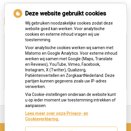
Deze website gebruikt cookies
Zoeken
Wij gebruiken noodzakelijke cookies zodat deze
website goed kan werken. Voor analytische
cookies en externe inhoud vragen wij uw
Adresgegevens
toestemming.
Voor analytische cookies werken wij samen met
Matomo en Google Analytics. Voor externe inhoud
Hengelolaan 183c
werken wij samen met Google (Maps, Translate
2545 JG Den Haag
en Reviews), YouTube, Vimeo, Facebook,
Instagram, X (Twitter), Qualizorg,
Tel:
0703291613
Patiëntenvertellen en ZorgkaartNederland. Deze
E-mail:
info@tandartspraktijkoralart.nl
partijen kunnen gegevens zoals uw IP-adres
verwerken.
Via Cookie-instellingen onderaan de website kunt
u op ieder moment uw toestemming intrekken of
aanpassen.
Ga
terug
Lees meer over onze Privacy- en
naar
Cookieverklaring.
de
bovenkant