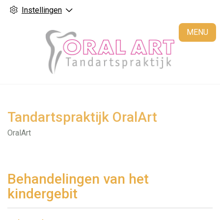
Instellingen
H
MENU
Tandartspraktijk OralArt
OralArt
Behandelingen van het
kindergebit